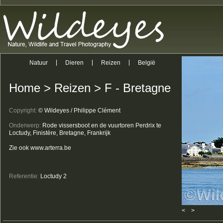
Natuur
Dieren
Reizen
België
Home
>
Reizen
>
F - Bretagne
Copyright:
© Wildeyes / Philippe Clément
Onderwerp:
Rode vissersboot en de vuurtoren Perdrix te
Loctudy, Finistère, Bretagne, Frankrijk
Zie ook www.arterra.be
Referentie:
Loctudy 2
<
>