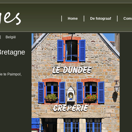
Home
De fotograaf
Comm
België
Bretagne
ie te Paimpol,