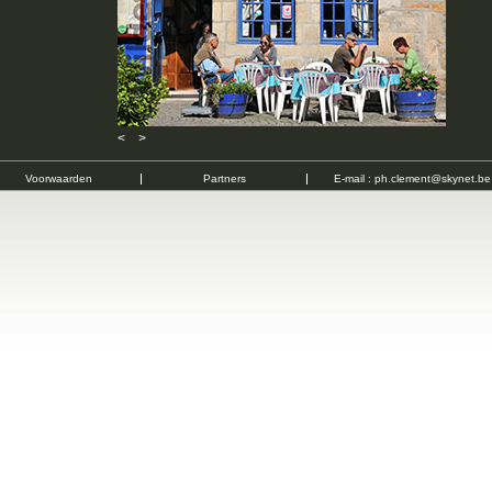
<
>
Voorwaarden
Partners
E-mail :
ph.clement@skynet.be